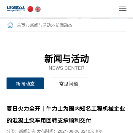
首
页
公
首页
>>
新闻与活动
>>
新闻动态
司
全
介
球
新
新闻与活动
绍
业
闻
牛
NEWS CENTER
务
与
力
客
新闻动态
常见问题
活
士
户
联
动
产
案
系
夏日火力全开｜牛力士为国内知名工程机械企业
品
例
我
的混凝土泵车用回转支承顺利交付
们
分类：新闻动态
发布时间：2021-08-06
3240次浏览