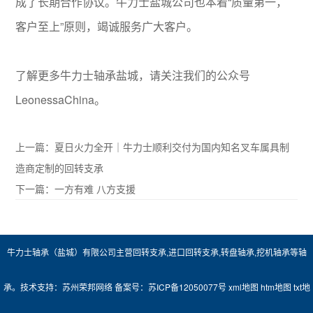
成了长期合作协议。牛力士盐城公司也本着“质量第一，
客户至上”原则，竭诚服务广大客户。
了解更多牛力士轴承盐城，请关注我们的公众号
LeonessaChina。
上一篇：
夏日火力全开｜牛力士顺利交付为国内知名叉车属具制
造商定制的回转支承
下一篇：
一方有难 八方支援
牛力士轴承（盐城）有限公司主营
回转支承
,
进口回转支承
,
转盘轴承
,
挖机轴承
等轴
承。技术支持：
苏州荣邦网络
备案号：
苏ICP备12050077号
xml地图
htm地图
txt地