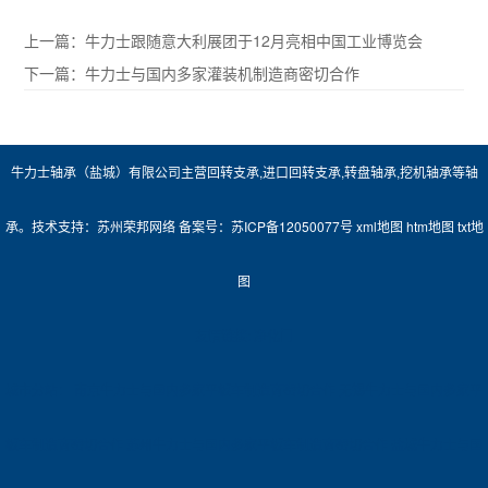
上一篇：
牛力士跟随意大利展团于12月亮相中国工业博览会
下一篇：
牛力士与国内多家灌装机制造商密切合作
牛力士轴承（盐城）有限公司主营
回转支承
,
进口回转支承
,
转盘轴承
,
挖机轴承
等轴
承。技术支持：
苏州荣邦网络
备案号：
苏ICP备12050077号
xml地图
htm地图
txt地
图
友情链接:
净化门
城市分站：
南京牛力士与国内多家平板车制造商密切合作
无锡牛力士与国内多家平
板车制造商密切合作
苏州牛力士与国内多家平板车制造商密切合作
盐城牛力士与国