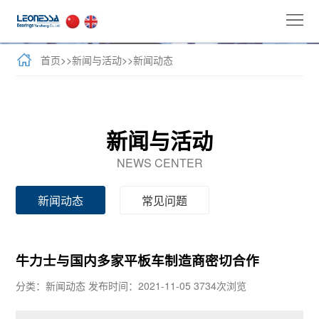
首
页
公
首页
>>
新闻与活动
>>
新闻动态
司
全
介
球
新
新闻与活动
绍
业
闻
牛
NEWS CENTER
务
与
力
客
新闻动态
常见问题
活
士
户
联
动
产
案
系
牛力士与国内多家平板车制造商密切合作
品
例
我
分类：新闻动态
发布时间：2021-11-05
3734次浏览
们