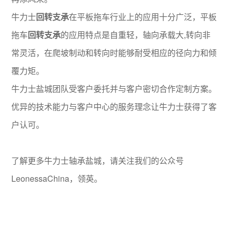
牛力士
回转支承
在平板拖车行业上的应用十分广泛，平板
拖车
回转支承
的应用特点是自重轻，轴向承载大,转向非
常灵活，在爬坡制动和转向时能够耐受相应的径向力和倾
覆力矩。
牛力士盐城团队受客户委托并与客户密切合作定制方案。
优异的技术能力与客户中心的服务理念让牛力士获得了客
户认可。
了解更多牛力士轴承盐城，请关注我们的公众号
LeonessaChina，
领英
。