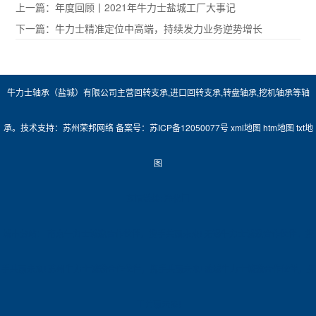
上一篇：
年度回顾丨2021年牛力士盐城工厂大事记
下一篇：
牛力士精准定位中高端，持续发力业务逆势增长
牛力士轴承（盐城）有限公司主营
回转支承
,
进口回转支承
,
转盘轴承
,
挖机轴承
等轴
承。技术支持：
苏州荣邦网络
备案号：
苏ICP备12050077号
xml地图
htm地图
txt地
图
友情链接:
净化门
城市分站：
南京牛力士诚邀合作伙伴，携手共赢未来!
无锡牛力士诚邀合作伙伴，携
手共赢未来!
苏州牛力士诚邀合作伙伴，携手共赢未来!
盐城牛力士诚邀合作伙伴，携
手共赢未来!