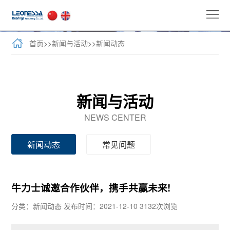
首
页
公
首页
>>
新闻与活动
>>
新闻动态
司
全
介
球
新
新闻与活动
绍
业
闻
牛
NEWS CENTER
务
与
力
客
新闻动态
常见问题
活
士
户
联
动
产
案
系
牛力士诚邀合作伙伴，携手共赢未来!
品
例
我
分类：新闻动态
发布时间：2021-12-10
3132次浏览
们