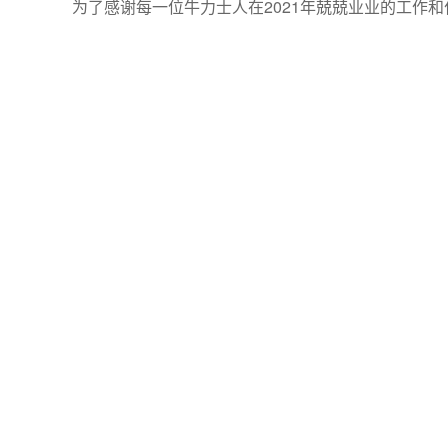
为了感谢每一位牛力士人在2021年兢兢业业的工作