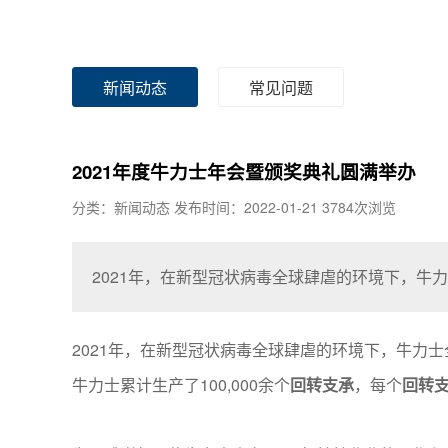
新闻动态
常见问题
2021年度牛力士年会暨颁奖典礼圆满举办
分类：新闻动态
发布时间：2022-01-21
3784次浏览
2021年，在新型冠状病毒全球肆虐的环境下，牛力
2021年，在新型冠状病毒全球肆虐的环境下，牛力士
牛力士累计生产了100,000余个
回转支承
，每个
回转