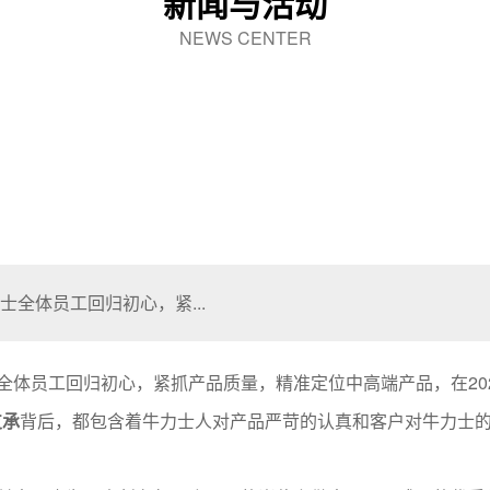
新闻与活动
NEWS CENTER
士全体员工回归初心，紧...
全体员工回归初心，紧抓产品质量，精准定位中高端产品，在2021
支承
背后，都包含着牛力士人对产品严苛的认真和客户对牛力士