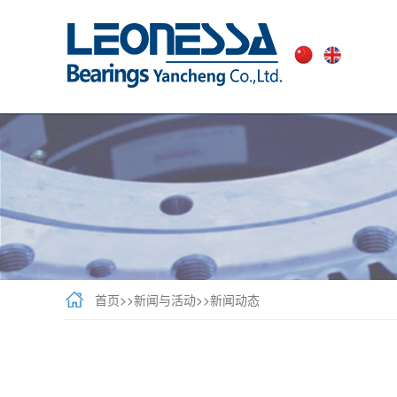
首页
>>
新闻与活动
>>
新闻动态