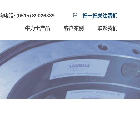
话: (0515) 89026339
扫一扫关注我们
牛力士产品
客户案例
联系我们