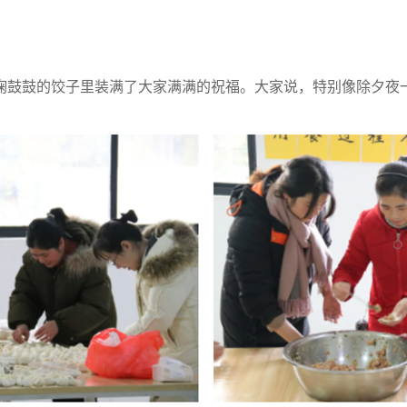
掬鼓鼓的饺子里装满了大家满满的祝福。大家说，特别像除夕夜