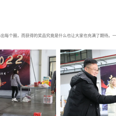
细扔出每个圈，而获得的奖品究竟是什么也让大家也充满了期待。