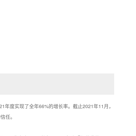
年度实现了全年66%的增长率。截止2021年11月，
的信任。