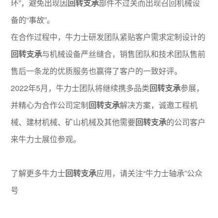
环”，避免出现因
回转支承
部件不过关而出现召回机械设
备的“事故”。
在合作过程中，牛力士研发团队紧贴客户需求定制设计的
回转支承
与机械设备严丝缝合，销售团队和技术团队售前
售后一条龙的优质服务也赢得了客户的一致好评。
2022年5月，牛力士团队将继续携多品类
回转支承
参展，
并精心为合作公司定制
回转支承
解决方案，诚邀工程机
械、建材机械、矿山机械及其他需要
回转支承
的公司客户
来牛力士展位参观。
了解更多牛力士
回转支承
应用，请关注“牛力士轴承”公众
号