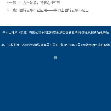
上一篇：
牛力士轴承，铸核心“环”节
下一篇：
回转支承行业应用——牛力士回转支承小贴士
牛力士轴承（盐城）有限公司主营
回转支承
,
进口回转支承
,
转盘轴承
,
挖机轴承
等轴
承。技术支持：
苏州荣邦网络
备案号：
苏ICP备12050077号
xml地图
htm地图
txt地
图
友情链接:
净化门
城市分站：
南京牛力士邀您相约7月·天津BICES展会
无锡牛力士邀您相约7月·天津
BICES展会
苏州牛力士邀您相约7月·天津BICES展会
盐城牛力士邀您相约7月·天津
BICES展会