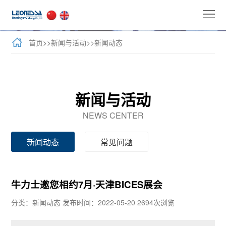
首
页
公
首页
>>
新闻与活动
>>
新闻动态
司
全
介
球
新
新闻与活动
绍
业
闻
牛
NEWS CENTER
务
与
力
客
新闻动态
常见问题
活
士
户
联
动
产
案
系
牛力士邀您相约7月·天津BICES展会
品
例
我
分类：新闻动态
发布时间：2022-05-20
2694次浏览
们