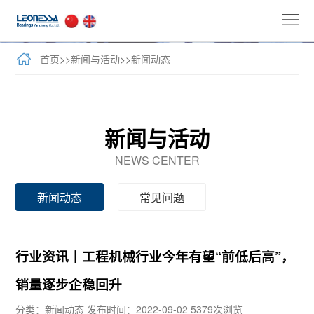
首
页
公
首页
>>
新闻与活动
>>
新闻动态
司
全
介
球
新
新闻与活动
绍
业
闻
牛
NEWS CENTER
务
与
力
客
新闻动态
常见问题
活
士
户
联
动
产
案
系
行业资讯丨工程机械行业今年有望“前低后高”，
品
例
我
销量逐步企稳回升
们
分类：新闻动态
发布时间：2022-09-02
5379次浏览