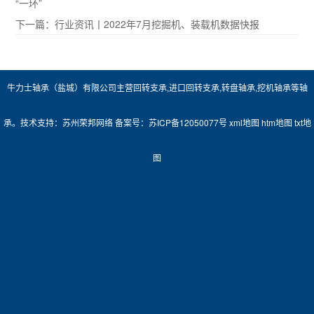
“一环”
下一篇：
行业资讯丨2022年7月挖掘机、装载机数据快报
牛力士轴承（盐城）有限公司主营
回转支承
,
进口回转支承
,
转盘轴承
,
挖机轴承
等轴
承。技术支持：
苏州荣邦网络
备案号：
苏ICP备12050077号
xml地图
htm地图
txt地
图
友情链接:
净化门
城市分站：
南京行业资讯丨工程机械行业今年有望“前低后高”，销量逐步企稳回升
无
锡行业资讯丨工程机械行业今年有望“前低后高”，销量逐步企稳回升
苏州行业资讯丨
工程机械行业今年有望“前低后高”，销量逐步企稳回升
盐城行业资讯丨工程机械行业