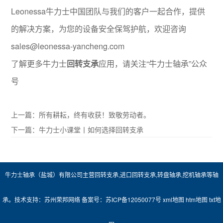
Leonessa牛力士中国团队与我们的客户一起合作，提供
的解决方案，为您的设备安全保驾护航，欢迎咨询
sales@leonessa-yancheng.com
了解更多牛力士
回转支承
应用，请关注“牛力士轴承”公众
号
上一篇：
所有耕耘，终有收获！致敬劳动者。
下一篇：
牛力士小课堂丨如何选择回转支承
牛力士轴承（盐城）有限公司主营
回转支承
,
进口回转支承
,
转盘轴承
,
挖机轴承
等轴
承。技术支持：
苏州荣邦网络
备案号：
苏ICP备12050077号
xml地图
htm地图
txt地