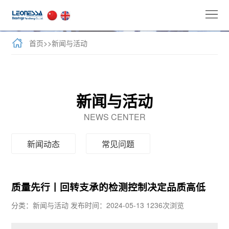
首
页
公
首页
>>
新闻与活动
司
全
介
球
新
新闻与活动
绍
业
闻
牛
NEWS CENTER
务
与
力
客
新闻动态
常见问题
活
士
户
联
动
产
案
系
质量先行丨回转支承的检测控制决定品质高低
品
例
我
分类：新闻与活动
发布时间：2024-05-13
1236次浏览
们