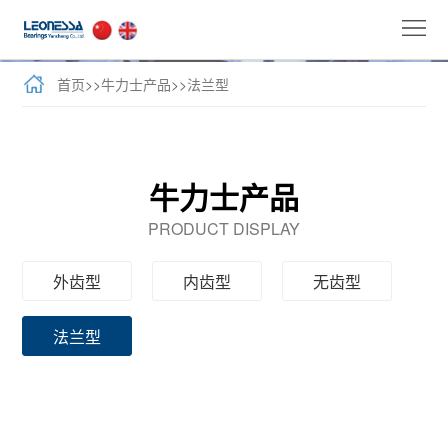
首
页
公
首页
>>
牛力士产品
>>
法兰型
司
全
介
球
新
牛力士产品
绍
业
闻
牛
PRODUCT DISPLAY
务
与
力
客
外齿型
内齿型
无齿型
活
士
户
联
法兰型
动
产
案
系
品
例
我
们