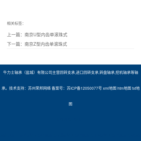
相关标签：
上一篇：
南京U型内齿单滚珠式
下一篇：
南京Z型内齿单滚珠式
牛力士轴承（盐城）有限公司主营
回转支承
,
进口回转支承
,
转盘轴承
,
挖机轴承
等轴
承。技术支持：
苏州荣邦网络
备案号：
苏ICP备12050077号
xml地图
htm地图
txt地
图
友情链接:
净化门
城市分站：
南京Z型无齿单滚珠式
无锡Z型无齿单滚珠式
苏州Z型无齿单滚珠式
盐城Z