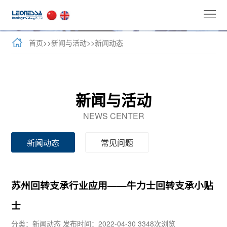
首
页
公
首页
>>
新闻与活动
>>
新闻动态
司
全
介
球
新
新闻与活动
绍
业
闻
牛
NEWS CENTER
务
与
力
客
新闻动态
常见问题
活
士
户
联
动
产
案
系
苏州回转支承行业应用——牛力士回转支承小贴
品
例
我
士
们
分类：新闻动态
发布时间：2022-04-30
3348次浏览