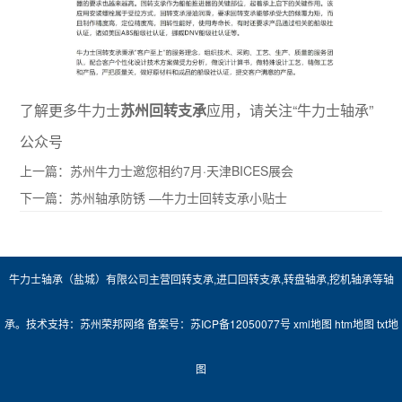
了解更多牛力士
苏州回转支承
应用，请关注“牛力士轴承”
公众号
上一篇：
苏州牛力士邀您相约7月·天津BICES展会
下一篇：
苏州轴承防锈 —牛力士回转支承小贴士
牛力士轴承（盐城）有限公司主营
回转支承
,
进口回转支承
,
转盘轴承
,
挖机轴承
等轴
承。技术支持：
苏州荣邦网络
备案号：
苏ICP备12050077号
xml地图
htm地图
txt地
图