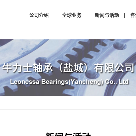
公司介绍
全球业务
新闻与活动
| 咨询电