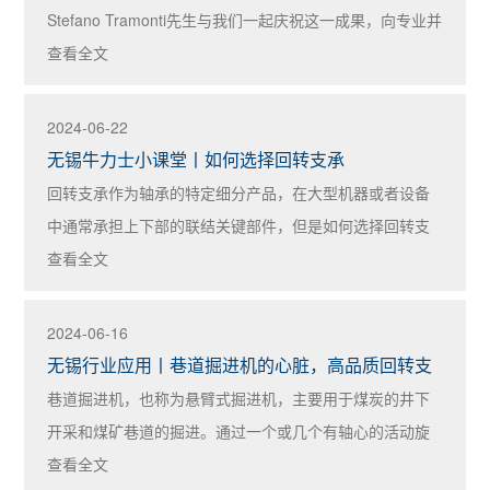
Stefano Tramonti先生与我们一起庆祝这一成果，向专业并
勤奋的牛力士员工致敬。牛力士盐城公司成立于2011年，
查看全文
一支积极并有活力的团队一直与公...
2024-06-22
无锡牛力士小课堂丨如何选择回转支承
回转支承作为轴承的特定细分产品，在大型机器或者设备
中通常承担上下部的联结关键部件，但是如何选择回转支
承，类型/尺寸等该如何考虑，那就请进入牛力士的小课
查看全文
堂，我们将分步做介绍，带你了解更多回转支承的知识。...
2024-06-16
无锡行业应用丨巷道掘进机的心脏，高品质回转支
承来确保
巷道掘进机，也称为悬臂式掘进机，主要用于煤炭的井下
开采和煤矿巷道的掘进。通过一个或几个有轴心的活动旋
转臂来发挥功能。回转支承是巷道掘进机的最关键部件，
查看全文