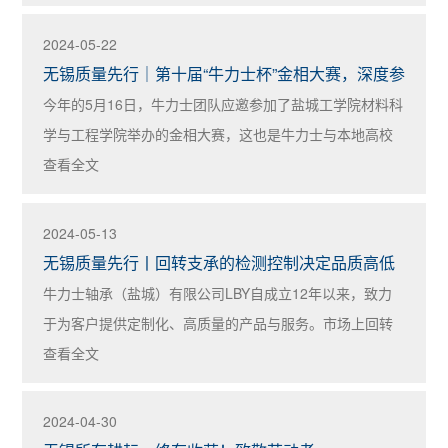
不仅承载极端负荷，也需将扭矩和力传导到挖掘钻头。因...
2024-05-22
无锡质量先行｜第十届“牛力士杯”金相大赛，深度参
与校企合作
今年的5月16日，牛力士团队应邀参加了盐城工学院材料科
学与工程学院举办的金相大赛，这也是牛力士与本地高校
校企联动的项目之一。牛力士盐城公司成立于2011年，一
查看全文
支积极并有活力的团队一直与公司共同成长。在...
2024-05-13
无锡质量先行丨回转支承的检测控制决定品质高低
牛力士轴承（盐城）有限公司LBY自成立12年以来，致力
于为客户提供定制化、高质量的产品与服务。市场上回转
支承的供应让许多客户应接不暇，价格亦是参差不齐，如
查看全文
何才能知晓产品本身是否满足要求，牛力士带您走进...
2024-04-30