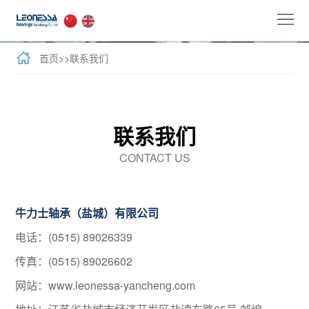
首
页
公
首页
>>
联系我们
司
全
介
球
新
联系我们
绍
业
闻
牛
CONTACT US
务
与
力
客
活
士
户
联
牛力士轴承（盐城）有限公司
动
产
案
系
电话：(0515) 89026339
传真：(0515) 89026602
品
例
我
网站：
www.leonessa-yancheng.com
们