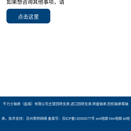
如果想咨询其他事项，请
点击这里
牛力士轴承（盐城）有限公司主营
回转支承
,
进口回转支承
,
转盘轴承
,
挖机轴承
等轴
承。技术支持：
苏州荣邦网络
备案号：
苏ICP备12050077号
xml地图
htm地图
txt地