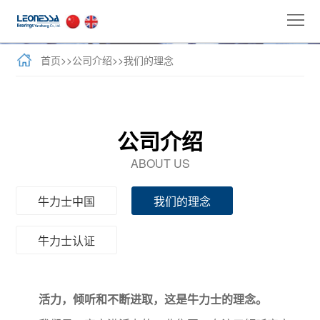
首
页
公
首页
>>
公司介绍
>>
我们的理念
司
全
介
球
新
公司介绍
绍
业
闻
牛
ABOUT US
务
与
力
客
牛力士中国
我们的理念
活
士
户
联
牛力士认证
动
产
案
系
品
例
我
活力，倾听和不断进取，这是牛力士的理念。
们