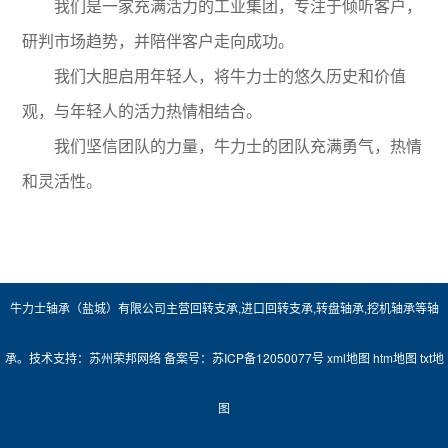
我们是一家充满活力的工业集团，专注于倾听客户，
研判市场趋势，并陪伴客户走向成功。
我们大胆启用年轻人，将牛力士的悠久历史和价值
观，与年轻人的活力热情相结合。
我们坚信团队的力量，牛力士的团队充满勇气，热情
和灵活性。
牛力士轴承（盐城）有限公司主营
回转支承
,
进口回转支承
,
转盘轴承
,
挖机轴承
等轴
承。技术支持：
苏州荣邦网络
备案号：
苏ICP备12050077号
xml地图
htm地图
txt地
图